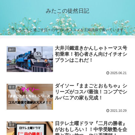
みたこの徒然日記
子どもたちと過ごす日々の中でのオススメを主婦目線で書いています
大井川鐵道きかんしゃトーマス号
旅行
初乗車！初心者さん向けイチオシ
プランはこれだ！
2025.06.21
ダイソー『ままごとおもちゃ』シ
育児
リーズがコスパ最強！コンプでシ
ルバニアの家も完成！
2021.10.29
日テレ土曜ドラマ『二月の勝者』
育児
がおもしろい！！中学受験塾を企