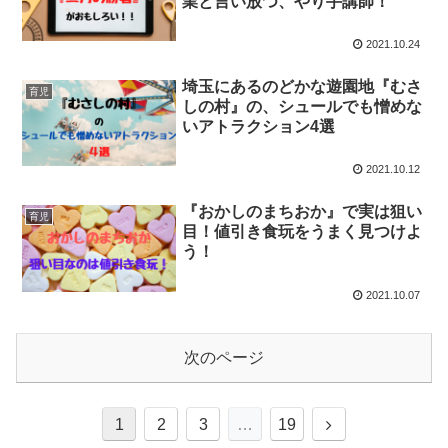
業と言い放つ、やり手講師！
2021.10.24
埼玉にあるのどかな遊園地『むさ
育児
しの村』の、シュールでも憎めな
いアトラクション4選
2021.10.12
『おかしのまちおか』で実は狙い
育児
目！値引き食玩をうまく見つけよ
う！
2021.10.07
次のページ
1
2
3
…
19