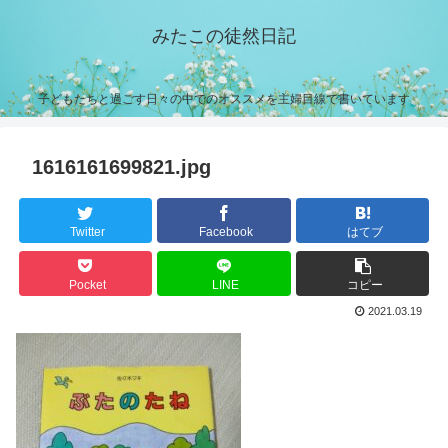
みたこの徒然日記
子どもたちと過ごす日々の中でのオススメを主婦目線で書いています
1616161699821.jpg
Twitter
Facebook
はてブ
Pocket
LINE
コピー
2021.03.19