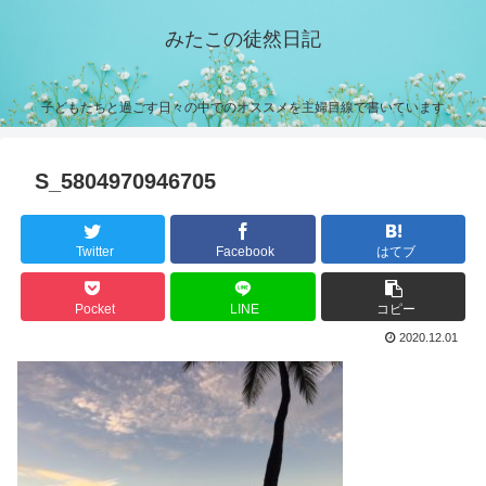
みたこの徒然日記
子どもたちと過ごす日々の中でのオススメを主婦目線で書いています
S_5804970946705
Twitter
Facebook
はてブ
Pocket
LINE
コピー
2020.12.01