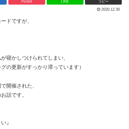
Pocket
LINE
コピー
2020.12.30
モードですが、
私が寝かしつけられてしまい、
ログの更新がすっかり滞っています）
園で開催された、
のお話です。
、
さい』