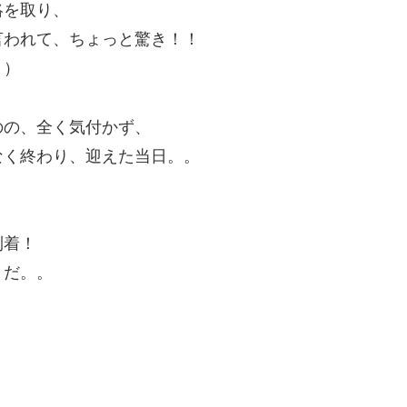
絡を取り、
言われて、ちょっと驚き！！
。）
のの、全く気付かず、
なく終わり、迎えた当日。。
到着！
うだ。。