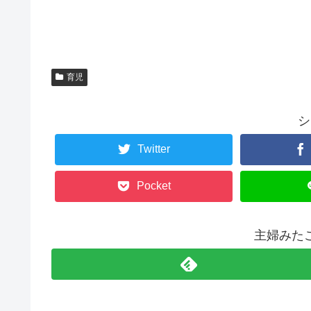
育児
シ
Twitter
Pocket
主婦みた