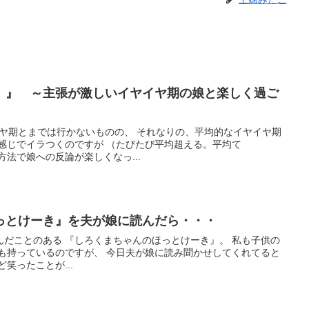
）』 ～主張が激しいイヤイヤ期の娘と楽しく過ご
イヤ期とまでは行かないものの、 それなりの、平均的なイヤイヤ期
感じでイラつくのですが （たびたび平均超える。平均て
方法で娘への反論が楽しくなっ...
っとけーき』を夫が娘に読んだら・・・
んだことのある 『しろくまちゃんのほっとけーき』。 私も子供の
娘も持っているのですが、 今日夫が娘に読み聞かせしてくれてると
笑ったことが...