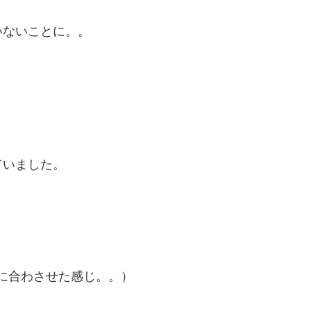
いないことに。。
、
ていました。
に合わさせた感じ。。）