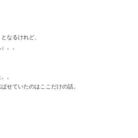
！となるけれど、
ん』。。
た。。
忍ばせていたのはここだけの話。