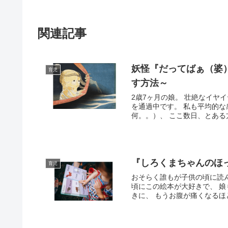
関連記事
妖怪『だってばぁ（婆
育児
す方法～
2歳7ヶ月の娘。 壮絶なイヤ
を通過中です。 私も平均的な
何。。）、 ここ数日、とある
『しろくまちゃんのほ
育児
おそらく誰もが子供の頃に読
頃にこの絵本が大好きで、 
きに、 もうお腹が痛くなるほど