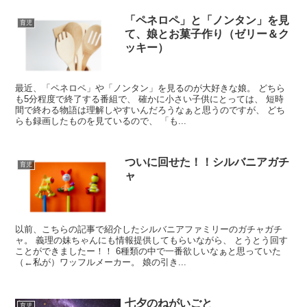
「ペネロペ」と「ノンタン」を見
育児
て、娘とお菓子作り（ゼリー＆ク
ッキー）
最近、「ペネロペ」や「ノンタン」を見るのが大好きな娘。 どちら
も5分程度で終了する番組で、 確かに小さい子供にとっては、 短時
間で終わる物語は理解しやすいんだろうなぁと思うのですが、 どち
らも録画したものを見ているので、 「も...
ついに回せた！！シルバニアガチ
育児
ャ
以前、こちらの記事で紹介したシルバニアファミリーのガチャガチ
ャ。 義理の妹ちゃんにも情報提供してもらいながら、 とうとう回す
ことができましたー！！ 6種類の中で一番欲しいなぁと思っていた
（←私が）ワッフルメーカー。 娘の引き...
七夕のねがいごと
育児