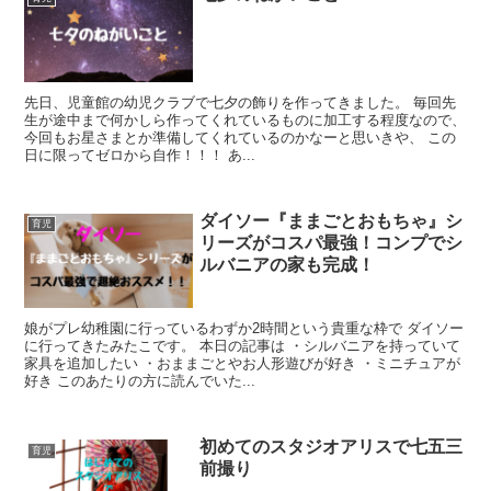
先日、児童館の幼児クラブで七夕の飾りを作ってきました。 毎回先
生が途中まで何かしら作ってくれているものに加工する程度なので、
今回もお星さまとか準備してくれているのかなーと思いきや、 この
日に限ってゼロから自作！！！ あ...
ダイソー『ままごとおもちゃ』シ
育児
リーズがコスパ最強！コンプでシ
ルバニアの家も完成！
娘がプレ幼稚園に行っているわずか2時間という貴重な枠で ダイソー
に行ってきたみたこです。 本日の記事は ・シルバニアを持っていて
家具を追加したい ・おままごとやお人形遊びが好き ・ミニチュアが
好き このあたりの方に読んでいた...
初めてのスタジオアリスで七五三
育児
前撮り