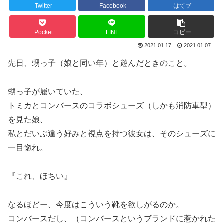
Twitter
Facebook
はてブ
Pocket
LINE
コピー
2021.01.17
2021.01.07
先日、甥っ子（娘と同い年）と遊んだときのこと。
甥っ子が履いていた、
トミカとコンバースのコラボシューズ（しかも消防車型）
を見た娘、
私とだいぶ違う好みと視点を持つ彼女は、そのシューズに
一目惚れ。
『これ、ほちい』
なるほどー、今度はこういう靴を欲しがるのか。
コンバースだし、（コンバースというブランドに惹かれた