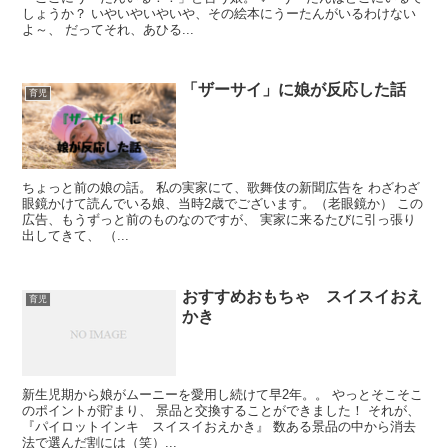
しょうか？ いやいやいやいや、その絵本にうーたんがいるわけない
よ～、 だってそれ、あひる...
「ザーサイ」に娘が反応した話
育児
ちょっと前の娘の話。 私の実家にて、歌舞伎の新聞広告を わざわざ
眼鏡かけて読んでいる娘、当時2歳でございます。（老眼鏡か） この
広告、もうずっと前のものなのですが、 実家に来るたびに引っ張り
出してきて、 （...
おすすめおもちゃ スイスイおえ
育児
かき
新生児期から娘がムーニーを愛用し続けて早2年。。 やっとそこそこ
のポイントが貯まり、 景品と交換することができました！ それが、
『パイロットインキ スイスイおえかき』 数ある景品の中から消去
法で選んだ割には（笑）...