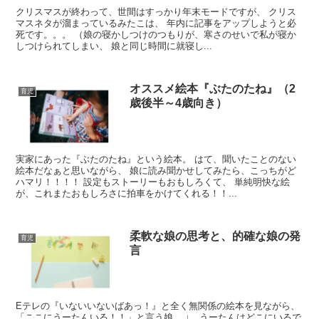
クリスマスが終わって、世間はすっかり年末モードですが、 クリス
マスネタが溜まっているみたこは、 年内に記事をアップしようと必
死です。。。 （娘の寝かしつけのつもりが、寒さのせいで私が寝か
しつけられてしまい、 娘と同じ時間に就寝し...
オススメ絵本『ぶたのたね』（2
育児
歳後半～4歳向き）
実家にあった『ぶたのたね』という絵本。 はて、聞いたことのない
絵本だなぁと思いながら、 娘に読み聞かせしてみたら、こっちがど
ハマリ！！！！ 設定もストーリーもおもしろくて、 単純明快な絵
が、これまたおもしろさに拍車をかけてくれる！！...
柔軟な娘の思考と、的確な娘の発
育児
言
Eテレの『いないいないばあっ！』と全く無関係の絵本を見ながら、
「ここにうーたんいる！！」と言う娘。 ↓ うーたんはどこにいるで