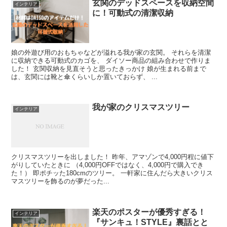
玄関のデッドスペースを収納空間
インテリア
に！可動式の清潔収納
娘の外遊び用のおもちゃなどが溢れる我が家の玄関。 それらを清潔
に収納できる可動式のカゴを、 ダイソー商品の組み合わせで作りま
した！ 玄関収納を見直そうと思ったきっかけ 娘が生まれる前まで
は、玄関には靴と傘くらいしか置いておらず、 ...
我が家のクリスマスツリー
インテリア
クリスマスツリーを出しました！ 昨年、アマゾンで4,000円程に値下
がりしていたときに （4,000円OFFではなく、4,000円で購入でき
た！） 即ポチッた180cmのツリー。 一軒家に住んだら大きいクリス
マスツリーを飾るのが夢だった...
楽天のポスターが優秀すぎる！
インテリア
『サンキュ！STYLE』裏話とと