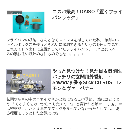
コスパ最高！DAISO「置くフライ
インテリア
パンラック」
フライパンの収納になんとなくストレスを感じていた私。 無印のフ
ァイルボックスを使うときれいに収納できるというのを何かで見て、
これまで引き出しに直置きしていたフライパンを、 （本当にスペー
スの無駄遣い以外のなにものでもない。。。）...
やっと見つけた！見た目＆機能性
インテリア
バッチリの玄関用芳香剤 ～
Sawaday 香るStick CITRUS レ
モン＆ヴァーベナ～
玄関やら車の中のニオイが何かと気になるこの季節。 娘にはとうと
う 「くるまくちゃいからのりたくない」 と言われる始末。 まぁ、車
は密室だし、たとえ車内でマックを食べていなかったとしても、 あ
る程度モワッとした空気にはな...