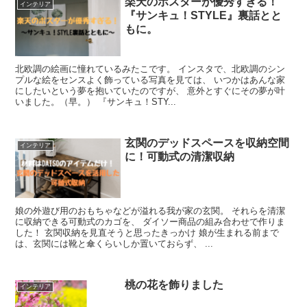
楽天のポスターが優秀すぎる！
インテリア
『サンキュ！STYLE』裏話とと
もに。
北欧調の絵画に憧れているみたこです。 インスタで、北欧調のシン
プルな絵をセンスよく飾っている写真を見ては、 いつかはあんな家
にしたいという夢を抱いていたのですが、 意外とすぐにその夢が叶
いました。（早。） 『サンキュ！STY...
玄関のデッドスペースを収納空間
インテリア
に！可動式の清潔収納
娘の外遊び用のおもちゃなどが溢れる我が家の玄関。 それらを清潔
に収納できる可動式のカゴを、 ダイソー商品の組み合わせで作りま
した！ 玄関収納を見直そうと思ったきっかけ 娘が生まれる前まで
は、玄関には靴と傘くらいしか置いておらず、 ...
桃の花を飾りました
インテリア