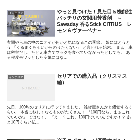
やっと見つけた！見た目＆機能性
インテリア
バッチリの玄関用芳香剤 ～
Sawaday 香るStick CITRUS レ
モン＆ヴァーベナ～
玄関やら車の中のニオイが何かと気になるこの季節。 娘にはとうと
う 「くるまくちゃいからのりたくない」 と言われる始末。 まぁ、車
は密室だし、たとえ車内でマックを食べていなかったとしても、 あ
る程度モワッとした空気にはな...
セリアでの購入品（クリスマス
インテリア
編）
先日、100均のセリアに行ってきました。 雑貨屋さんかと錯覚するく
らい、 本当に欲しくなるものがたくさん！ 『100円なら、まぁこれ
でいいか』 ではなく、 『え！？これ、100円でいいんですか！？ あ
と10円くらい払...